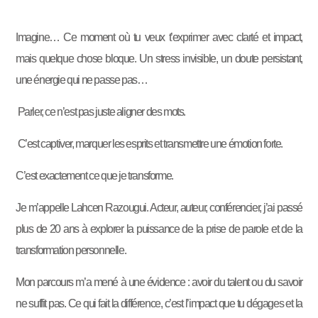
Imagine… Ce moment où tu veux t’exprimer avec clarté et impact,
mais quelque chose bloque. Un stress invisible, un doute persistant,
une énergie qui ne passe pas…
Parler, ce n’est pas juste aligner des mots.
C’est captiver, marquer les esprits et transmettre une émotion forte.
C’est exactement ce que je transforme.
Je m’appelle Lahcen Razougui. Acteur, auteur, conférencier, j’ai passé
plus de 20 ans à explorer la puissance de la prise de parole et de la
transformation personnelle.
Mon parcours m’a mené à une évidence : avoir du talent ou du savoir
ne suffit pas. Ce qui fait la différence, c’est l’impact que tu dégages et la