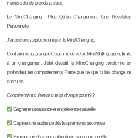
manière dont tu prends ta place.
Le MindChanging : Plus Qu’un Changement, Une Révolution
Personnelle
J’ai créé une approche unique : le MindChanging.
Contrairement au simple Coaching de vie ou MindShifting, qui se limite
à un changement d’état d’esprit, le MindChanging transforme en
profondeur tes comportements. Parce que ce que tu fais change ce
que tu es.
Concrètement, qu’est-ce que ça change pour toi ?
Gagner en assurance et en présence naturelle
Captiver une audience dès les premières secondes
Exprimer un charisme authentique, sans jouer un rôle