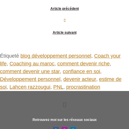
Article précédent
Article suivant
Étiqueté
blog développement personnel
,
Coach your
life
,
Coaching au maroc
,
comment devenir riche
,
comment devenir une star
,
confiance en soi
,
Développement personnel
,
devenir acteur
,
estime de
soi
,
Lahcen razzougui
,
PNL
,
procrastination
Retrouvez moi sur les réseaux sociaux